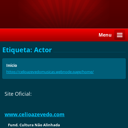
Menu
Etiqueta: Actor
Início
https://celioazevedomusicas.webnode.page/home/
Site Oficial:
www.celioazevedo.com
Fund. Cultura Não Alinhada