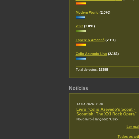
Modern World
(2.070)
2022
(2.091)
Espere o Amanhã
(2.111)
Celio Azevedo Live
(2.181)
Total de votos:
15398
Notícias
13-03-2024 08:30
Livro "Celio Azevedo's Scout -
Scoutish: The XXI Rock Opera"
Novo livro é lançado: "Celio...
Ler mai
Todos os art