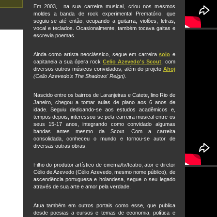
Em 2003, na sua carreira musical, criou nos mesmos
moldes a banda de rock experimental Pr
ematório, que
seguiu-se até então, ocupando a guitarra, violões, letras,
vocal e teclados. Ocasionalmente, também tocava gaitas e
escrevia poemas.
Ainda como artista neoclássico, segue em carreira
solo
e
capitaneia a sua ópera rock
Celio Azevedo's Scout
, com
diversos outros músicos convidados, além do projeto
Ahoj
(Celio Azevedo's The Shadows' Reign)
.
Nascido entre os bairros de Laranjeiras e Catete, lino Rio de
Janeiro, chegou a tomar aulas de piano aos 6 anos de
idade. Seguiu dedicando-se aos estudos acadêmicos e,
tempos depois, interessou-se pela carreira musical entre os
seus 15-17 anos, integrando como convidado algumas
bandas antes mesmo da Scout. Com a carreira
consolidada, conheceu o mundo e tornou-se autor de
diversas outras obras.
Filho do produtor artístico de cinema/tv/teatro, ator e diretor
Célio de Azevedo (Célio Azevedo, mesmo nome público), de
ascendência portuguesa e holandesa, segue o seu legado
através de sua arte e amor pela verdade.
Atua também em outros portais como esse, que publica
desde poesias a cursos e temas de economia, política e