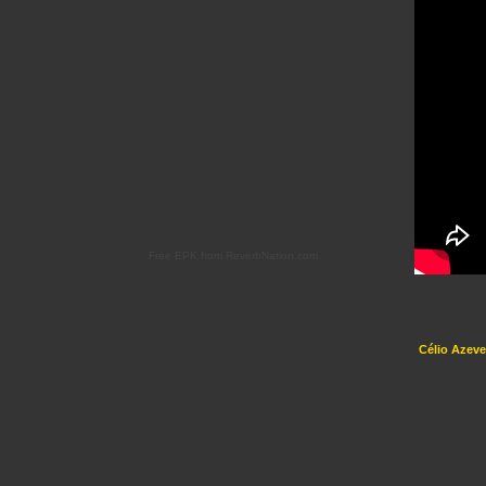
Free EPK from ReverbNation.com
Célio Azev