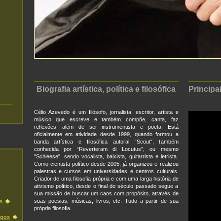
Biografia artística, política e filosófica
Principa
Célio Azevedo é um filósofo, jornalista, escritor, artista e
músico que escreve e também compõe, canta, faz
reflexões, além de ser instrumentista e poeta. Está
oficialmente em atividade desde 1999, quando formou a
banda artística e filosófica autoral “Scout“, também
conhecida por “Reverteram di Locutus”, ou mesmo
"Schieese", sendo vocalista, baixista, guitarrista e letrista.
Como cientista político desde 2005, já organizou e realizou
palestras e cursos em universidades e centros culturais.
Criador de uma filosofia própria e com uma larga história de
ativismo político, desde o final do século passado segue a
sua missão de buscar um caos com propósito, através de
suas poesias, músicas, livros, etc. Tudo a partir de sua
s
própria filosofia.
igos